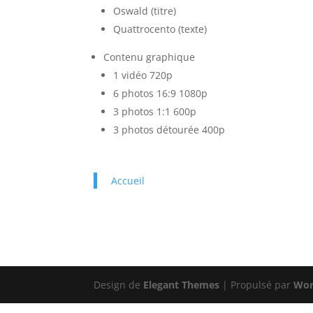
Oswald (titre)
Quattrocento (texte)
Contenu graphique
1 vidéo 720p
6 photos 16:9 1080p
3 photos 1:1 600p
3 photos détourée 400p
Accueil
Design de
Elegant Themes
| Propulsé par
Wor